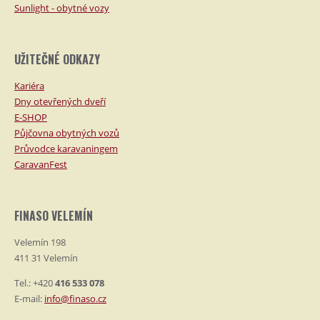
Sunlight - obytné vozy
UŽITEČNÉ ODKAZY
Kariéra
Dny otevřených dveří
E-SHOP
Půjčovna obytných vozů
Průvodce karavaningem
CaravanFest
FINASO VELEMÍN
Velemín 198
411 31 Velemín
Tel.: +420
416 533 078
E-mail:
info@finaso.cz