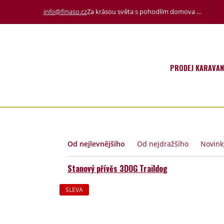
info@finaso.cz
Za krásou světa s pohodlím domova …
PRODEJ KARAVA
Od nejlevnějšího
Od nejdražšího
Novink
Stanový přívěs 3DOG Traildog
SLEVA