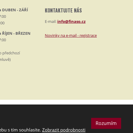
KONTAKTUJTE NÁS
a DUBEN - ZÁŘÍ
7:00
E-mail:
info@finaso.cz
:00
a ŘÍJEN - BŘEZEN
Novinky na e-mail - registrace
7:00
po předchozí
mluvě)
Rozumím
bu s tím souhlasíte.
Zobrazit podrobnosti