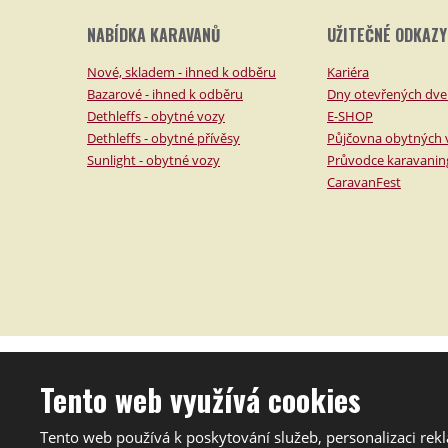
NABÍDKA KARAVANŮ
UŽITEČNÉ ODKAZY
Nové, skladem - ihned k odběru
Kariéra
Bazarové - ihned k odběru
Dny otevřených dve
Dethleffs - obytné vozy
E-SHOP
Dethleffs - obytné přívěsy
Půjčovna obytných 
Sunlight - obytné vozy
Průvodce karavani
CaravanFest
2026, FINASO, s.r.o.
Tento web využívá cookies
Mapa stránek
|
Podmínky použití
Tento web je chráněn pomocí Google ReCAPTCHA a platí pro něj
Tento web používá k poskytování služeb, personalizaci rek