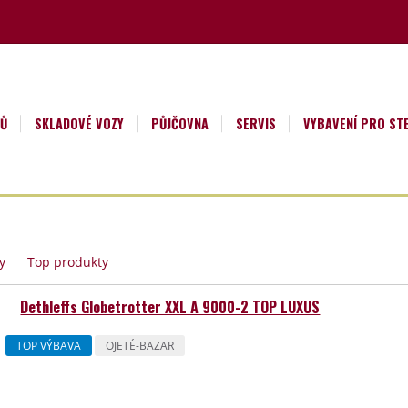
NŮ
SKLADOVÉ VOZY
PŮJČOVNA
SERVIS
VYBAVENÍ PRO ST
y
Top produkty
Dethleffs Globetrotter XXL A 9000-2 TOP LUXUS
TOP VÝBAVA
OJETÉ-BAZAR