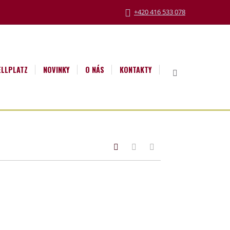
+420 416 533 078
ELLPLATZ
NOVINKY
O NÁS
KONTAKTY