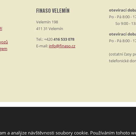
FINASO VELEMÍN
otevírací dob
Po - Pá 8:00 - 1
Velemín 198
So 9:00 - 13
ří
411 31 Velemín
otevírací dob
Tel.: +420
416 533 078
Po - Pá 8:00 - 1
vozů
E-mail:
info@finaso.cz
ngem
(ostatní časy 
telefonické do
zásady ochrany osobních údajů
a
lam a analýze návštěvnosti soubory cookie. Používáním tohoto we